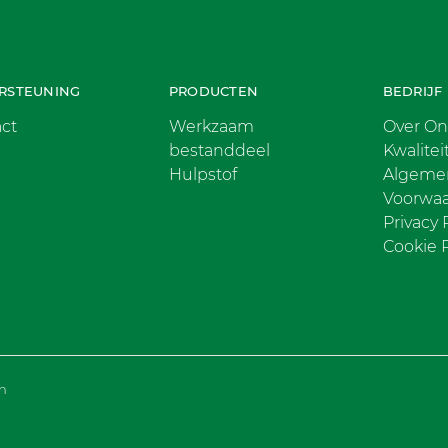
RSTEUNING
PRODUCTEN
BEDRIJF
ct
Werkzaam
Over On
bestanddeel
Kwalitei
Hulpstof
Algeme
Voorwa
Privacy 
Cookie P
n