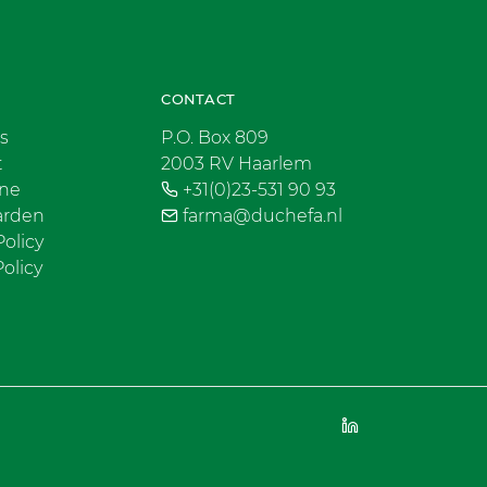
CONTACT
s
P.O. Box 809
t
2003 RV Haarlem
ne
+31(0)23-531 90 93
arden
farma@duchefa.nl
Policy
olicy