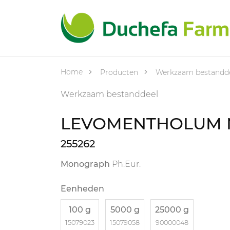
Home
Producten
Werkzaam bestandd
Werkzaam bestanddeel
LEVOMENTHOLUM 
255262
Monograph
Ph.Eur.
Eenheden
100 g
5000 g
25000 g
15079023
15079058
90000048