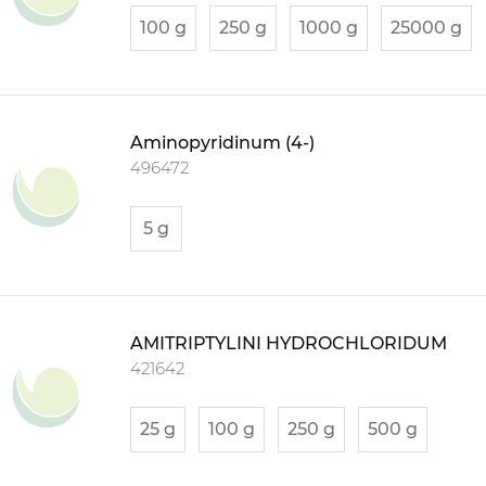
100 g
250 g
1000 g
25000 g
Aminopyridinum (4-)
496472
5 g
AMITRIPTYLINI HYDROCHLORIDUM
421642
25 g
100 g
250 g
500 g