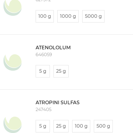
100 g
1000 g
5000 g
ATENOLOLUM
646059
5 g
25 g
ATROPINI SULFAS
247405
5 g
25 g
100 g
500 g