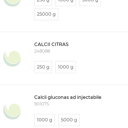
25000 g
CALCII CITRAS
248088
250 g
1000 g
Calcii gluconas ad injectabile
901075
1000 g
5000 g