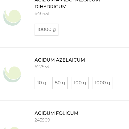
DIHYDRICUM
646431
10000 g
ACIDUM AZELAICUM
627534
10 g
50 g
100 g
1000 g
ACIDUM FOLICUM
245909