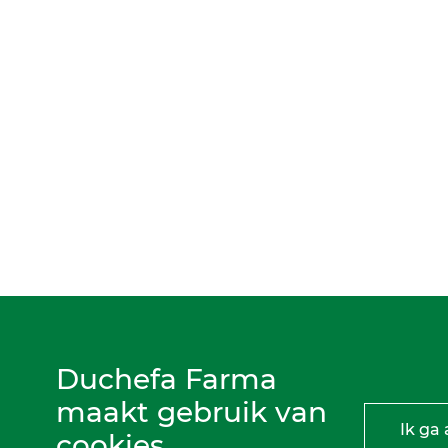
Duchefa Farma
maakt gebruik van
Ik ga
cookies