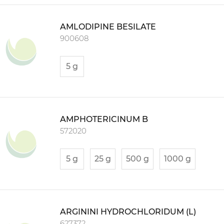
AMLODIPINE BESILATE
900608
5 g
AMPHOTERICINUM B
572020
5 g
25 g
500 g
1000 g
ARGININI HYDROCHLORIDUM (L)
627372