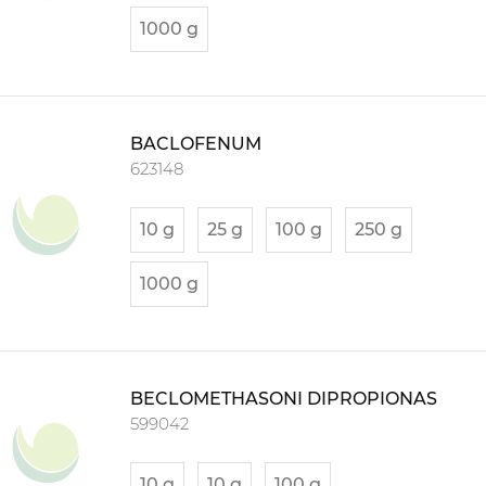
1000 g
BACLOFENUM
623148
10 g
25 g
100 g
250 g
1000 g
BECLOMETHASONI DIPROPIONAS
599042
10 g
10 g
100 g