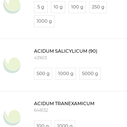
5 g
10 g
100 g
250 g
1000 g
ACIDUM SALICYLICUM (90)
431613
500 g
1000 g
5000 g
ACIDUM TRANEXAMICUM
648132
100 g
1000 g