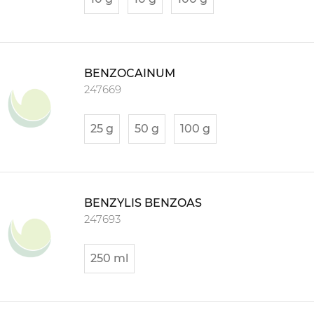
BENZOCAINUM
247669
25 g
50 g
100 g
BENZYLIS BENZOAS
247693
250 ml