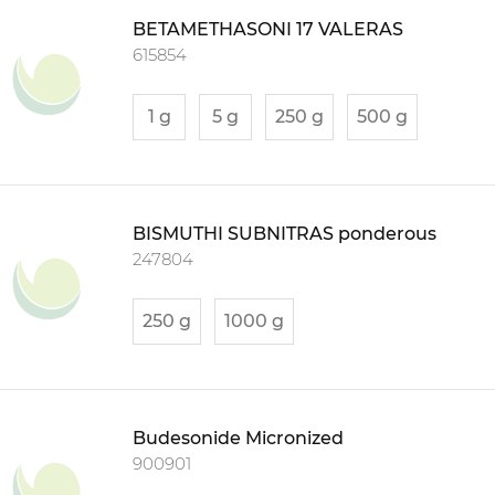
BETAMETHASONI 17 VALERAS
615854
1 g
5 g
250 g
500 g
BISMUTHI SUBNITRAS ponderous
247804
250 g
1000 g
Budesonide Micronized
900901