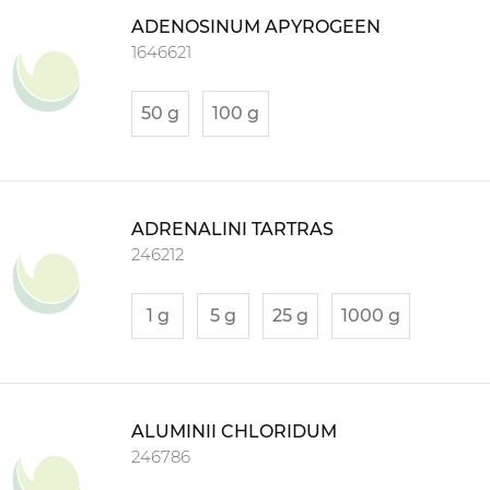
ADENOSINUM APYROGEEN
1646621
50 g
100 g
ADRENALINI TARTRAS
246212
1 g
5 g
25 g
1000 g
ALUMINII CHLORIDUM
246786