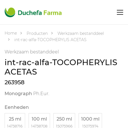
Home
Producten
Werkzaam bestanddeel
int-rac-alfa-TOCOPHERYLIS ACETAS
Werkzaam bestanddeel
int-rac-alfa-TOCOPHERYLIS
ACETAS
263958
Monograph
Ph.Eur.
Eenheden
25 ml
100 ml
250 ml
1000 ml
14738716
14738708
15075966
15075974