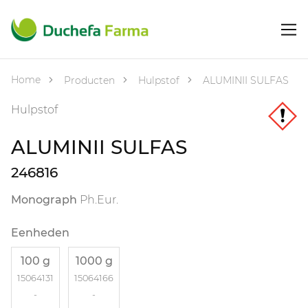
Home
Producten
Hulpstof
ALUMINII SULFAS
Hulpstof
ALUMINII SULFAS
246816
Monograph
Ph.Eur.
Eenheden
100 g
1000 g
15064131
15064166
-
-