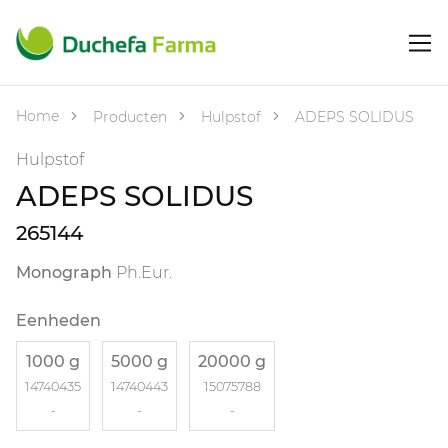
Home
Producten
Hulpstof
ADEPS SOLIDUS
Hulpstof
ADEPS SOLIDUS
265144
Monograph
Ph.Eur.
Eenheden
1000 g
5000 g
20000 g
14740435
14740443
15075788
-
-
-